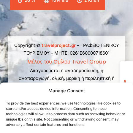
26 %
1014 mb
2 Km/h
Copyright ©
travelproject.gr
– ΓΡΑΦΕΙΟ ΓΕΝΙΚΟΥ
ΤΟΥΡΙΣΜΟΥ – ΜΗΤΕ: 0261Ε60000718601
Μέλος του Ομίλου Travel Group
Απαγορεύεται η αναδημοσίευση, η
αναπαραγωγή, ολική, μερική ή περιληπτική ή
κατά παράφραση ή διασκευή απόδοση του
Manage Consent
περιεχομένου του παρόντος web site με
οποιονδήποτε τρόπο, ηλεκτρονικό, μηχανικό,
To provide the best experiences, we use technologies like cookies to
φωτοτυπικό, ηχογράφησης ή άλλο, χωρίς
store and/or access device information. Consenting to these
technologies will allow us to process data such as browsing behavior or
προηγούμενη γραπτή άδεια. Νόμος 2121/1993 και
unique IDs on this site. Not consenting or withdrawing consent, may
κανόνες Διεθνούς Δικαίου που ισχύουν στην
adversely affect certain features and functions.
Ελλάδα.