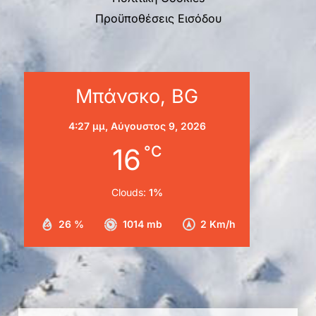
Προϋποθέσεις Εισόδου
Μπάνσκο, BG
4:27 μμ,
Αύγουστος 9, 2026
16
°C
Clouds:
1%
26 %
1014 mb
2 Km/h