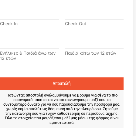
l
φ
*
ω
C
C
ν
h
h
ο
e
e
Check In
Check Out
c
c
k
k
I
O
Ε
Π
n
u
ν
α
t
ή
ι
Ενήλικες & Παιδιά άνω των
Παιδιά κάτω των 12 ετών
λ
δ
12 ετών
ι
ι
κ
ά
ε
κ
ς
ά
Αποστολή
&
τ
Π
ω
α
τ
Πατώντας αποστολή αναλαμβάνουμε να βρούμε για σένα το πιο
οικονομικό πακέτο και να επικοινωνήσουμε μαζί σου το
ι
ω
συντομότερο δυνατό για να σου παρουσιάσουμε την προσφορά μας,
δ
ν
χωρίς καμία απολύτως δέσμευση από την πλευρά σου. Ζητούμε
ι
1
την κατανόησή σου για τυχόν καθυστέρηση σε περιόδους αιχμής.
ά
Όλα τα στοιχεία που μοιράζεσαι μαζί μας μέσω της φόρμας είναι
2
εμπιστευτικά.
ά
ε
ν
τ
ω
ώ