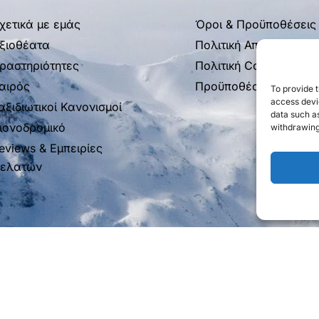
χετικά με εμάς
Όροι & Προϋποθέσεις
ξιοθέατα
Πολιτική Απορρήτου
ραστηριότητες
Πολιτική Cookies
αιρός
Προϋποθέσεις Εισόδο
To provide t
access devic
αξιδιωτικοί Κανονισμοί
data such as
ιονοδρομικό
withdrawing
eviews & Εμπειρίες
ελατών
ravelproject.gr
– ΓΡΑΦΕΙΟ ΓΕΝΙΚΟΥ ΤΟΥΡΙΣΜΟΥ – ΜΗΤΕ: 0261
Μέλος του Ομίλου Travel Group