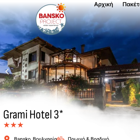
Αρχική
Πακέτ
Grami Hotel 3*
★★★
Bansko, Βουλγαρία
Πρωινό & Βραδινό