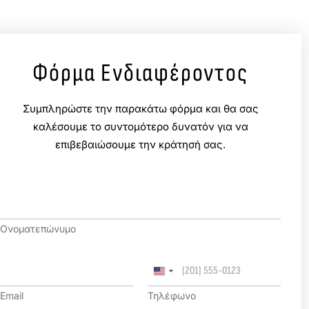
Φόρμα Ενδιαφέροντος
Συμπληρώστε την παρακάτω φόρμα και θα σας
καλέσουμε το συντομότερο δυνατόν για να
επιβεβαιώσουμε την κράτησή σας.
Ο
ν
/
Ονοματεπώνυμο
ν
υ
μ
E
Τ
ο
m
η
*
a
λ
Email
Τηλέφωνο
i
έ