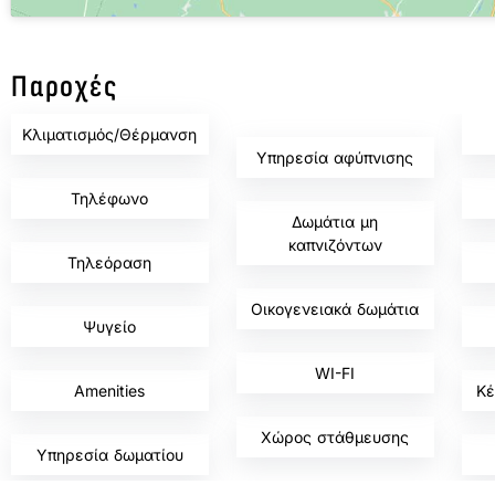
Παροχές
,
Κλιματισμός/Θέρμανση
Υπηρεσία αφύπνισης
,
,
,
Τηλέφωνο
Δωμάτια μη
,
,
καπνιζόντων
Τηλεόραση
,
,
,
Οικογενειακά δωμάτια
Ψυγείο
,
,
,
WI-FI
Amenities
Κέ
,
,
,
Χώρος στάθμευσης
Υπηρεσία δωματίου
,