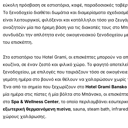
εύκολη πρόσβαση σε εστιατόρια, καφέ, παραδοσιακές ταβέρ
Το ξενοδοχείο διαθέτει δωμάτια και διαμερίσματα σχεδιασμέ
είναι λειτουργικοί, φιλόξενοι και κατάλληλοι τόσο για ζευγά
αναζητούν μία πιο ήρεμη βάση για τις διακοπές τους στο Μ
συνδυάζει την απλότητα ενός οικογενειακού ξενοδοχείου μ
του επισκέπτη.
Στο εστιατόριο του Hotel Grami, οι επισκέπτες μπορούν να 
κουζίνα, σε έναν ζεστό και φιλικό χώρο. Το φαγητό αποτελε
ξενοδοχείου, με επιλογές που ταιριάζουν τόσο σε οικογένει
γεμάτη ημέρα στο βουνό και θέλουν να χαλαρώσουν χωρίς ν
Ένα από τα σημεία που ξεχωρίζουν στο
Hotel Grami Bansko
μία ημέρα στις πίστες ή μία βόλτα στο Μπάνσκο, οι επισκέ
στο
Spa & Wellness Center
, το οποίο περιλαμβάνει εσωτερική
εξωτερική θερμαινόμενη πισίνα
, sauna, steam bath, infrar
χώρους χαλάρωσης.