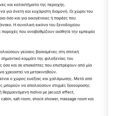
νες και καταστήματα της περιοχής.
να για άνετη και ευχάριστη διαμονή. Οι χώροι του
ρια όσο και για οικογένειες ή παρέες που
πάνσκο. Η συνολική εικόνα του ξενοδοχείου
ε παροχές που αναβαθμίζουν αισθητά την εμπειρία
απολαύσουν γεύσεις βασισμένες στη σπιτική
ί σημαντικό κομμάτι της φιλοξενίας του
ες όσο και σε επισκέπτες που επιστρέφουν από μία
α χρειαστεί να μετακινηθούν.
είναι ο χώρος ευεξίας και χαλάρωσης. Μετά από
πτες μπορούν να απολαύσουν στιγμές ξεκούρασης
 θερμαινόμενη πισίνα με jacuzzi effect,
ed cabin, salt room, shock shower, massage room και