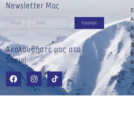
Newsletter Μας
Σ
Α
Εγγραφή
Δ
Κ
Τ
Ακολουθήστε μας στα
Χ
Social
R
Π
Copyright ©
t