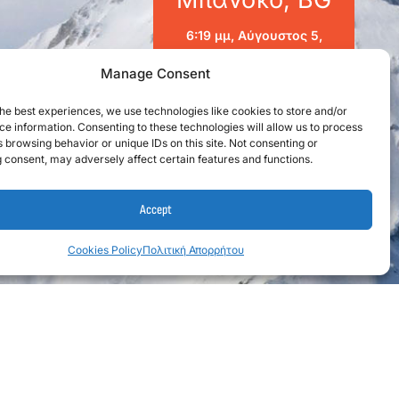
6:19 μμ,
Αύγουστος 5,
2026
Manage Consent
16
°C
υ
he best experiences, we use technologies like cookies to store and/or
e information. Consenting to these technologies will allow us to process
Clouds:
1%
 browsing behavior or unique IDs on this site. Not consenting or
 consent, may adversely affect certain features and functions.
26
1014
2
%
mb
Km/h
Accept
Cookies Policy
Πολιτική Απορρήτου
Ε60000718601