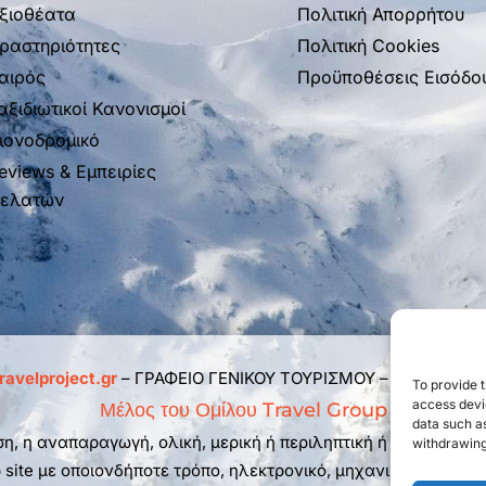
ξιοθέατα
Πολιτική Απορρήτου
ραστηριότητες
Πολιτική Cookies
αιρός
Προϋποθέσεις Εισόδο
αξιδιωτικοί Κανονισμοί
ιονοδρομικό
eviews & Εμπειρίες
ελατών
ravelproject.gr
– ΓΡΑΦΕΙΟ ΓΕΝΙΚΟΥ ΤΟΥΡΙΣΜΟΥ – ΜΗΤΕ: 0261
To provide t
access devic
Μέλος του Ομίλου Travel Group
data such as
η, η αναπαραγωγή, ολική, μερική ή περιληπτική ή κατά παρά
withdrawing
site με οποιονδήποτε τρόπο, ηλεκτρονικό, μηχανικό, φωτοτυ