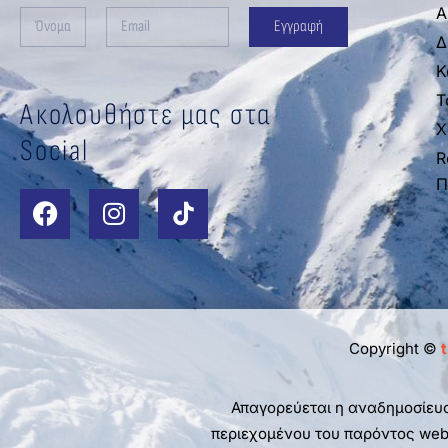
Α
Εγγραφή
Δ
Κ
Τ
Ακολουθήστε μας στα
Χ
Social
R
Π
Copyright ©
t
Απαγορεύεται η αναδημοσίευσ
περιεχομένου του παρόντος web 