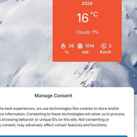
2026
16
°C
υ
Clouds:
1%
26
1014
2
%
mb
Km/h
Manage Consent
Ε60000718601
he best experiences, we use technologies like cookies to store and/or
e information. Consenting to these technologies will allow us to process
 browsing behavior or unique IDs on this site. Not consenting or
φραση ή διασκευή απόδοση του
 consent, may adversely affect certain features and functions.
πικό, ηχογράφησης ή άλλο, χωρίς