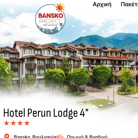
Αρχική
Πακέτ
Hotel Perun Lodge 4*
★★★★
Bansko, Βουλγαρία
Πρωινό & Βραδινό