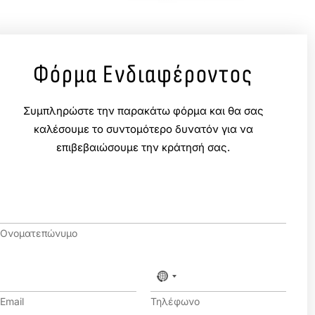
Φόρμα Ενδιαφέροντος
Συμπληρώστε την παρακάτω φόρμα και θα σας
καλέσουμε το συντομότερο δυνατόν για να
επιβεβαιώσουμε την κράτησή σας.
Ο
ν
/
Ονοματεπώνυμο
ν
υ
μ
E
Τ
ο
m
η
*
a
λ
Email
Τηλέφωνο
i
έ