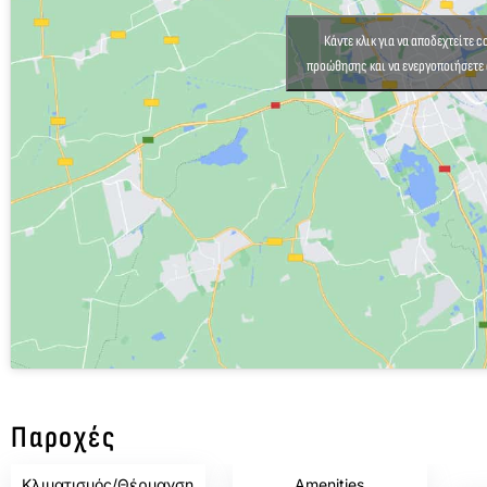
Κάντε κλικ για να αποδεχτείτε 
προώθησης και να ενεργοποιήσετε 
Παροχές
,
Κλιματισμός/Θέρμανση
Amenities