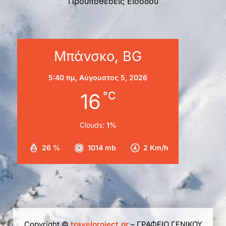
Προϋποθέσεις Εισόδου
Μπάνσκο, BG
5:40 πμ,
Αύγουστος 5, 2026
16
°C
Clouds:
1%
26 %
1014 mb
2 Km/h
Copyright ©
travelproject.gr
– ΓΡΑΦΕΙΟ ΓΕΝΙΚΟΥ