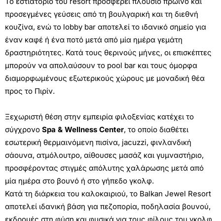
Το εστιατόριο του resort προσφέρει πλούσιο πρωινό και
προσεγμένες γεύσεις από τη βουλγαρική και τη διεθνή
κουζίνα, ενώ το lobby bar αποτελεί το ιδανικό σημείο για
έναν καφέ ή ένα ποτό μετά από μία ημέρα γεμάτη
δραστηριότητες. Κατά τους θερινούς μήνες, οι επισκέπτες
μπορούν να απολαύσουν το pool bar και τους όμορφα
διαμορφωμένους εξωτερικούς χώρους με μοναδική θέα
προς το Πιρίν.
Ξεχωριστή θέση στην εμπειρία φιλοξενίας κατέχει το
σύγχρονο
Spa & Wellness Center
, το οποίο διαθέτει
εσωτερική θερμαινόμενη πισίνα, jacuzzi, φινλανδική
σάουνα, ατμόλουτρο, αίθουσες μασάζ και γυμναστήριο,
προσφέροντας στιγμές απόλυτης χαλάρωσης μετά από
μία ημέρα στο βουνό ή στο γήπεδο γκολφ.
Κατά τη διάρκεια του καλοκαιριού, το Balkan Jewel Resort
αποτελεί ιδανική βάση για πεζοπορία, ποδηλασία βουνού,
εκδρομές στη φύση και φυσικά για τους φίλους του γκολφ,