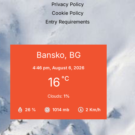
Privacy Policy
Cookie Policy
Entry Requirements
Bansko, BG
4:46 pm,
August 6, 2026
16
°C
Clouds:
1%
26 %
1014 mb
2 Km/h