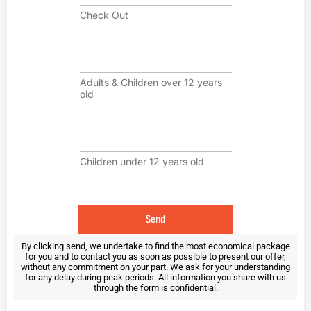
e
Check Out
c
k
O
A
u
d
t
u
Adults & Children over 12 years
l
old
t
s
&
C
C
h
h
i
Children under 12 years old
i
l
l
d
d
r
r
e
e
n
Send
n
u
o
n
By clicking send, we undertake to find the most economical package
for you and to contact you as soon as possible to present our offer,
v
d
without any commitment on your part. We ask for your understanding
e
e
for any delay during peak periods. All information you share with us
r
r
through the form is confidential.
1
1