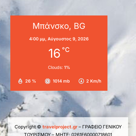
Μπάνσκο, BG
4:00 μμ,
Αύγουστος 9, 2026
16
°C
Clouds:
1%
26 %
1014 mb
2 Km/h
Copyright ©
travelproject.gr
– ΓΡΑΦΕΙΟ ΓΕΝΙΚΟΥ
ΤΟΥΡΙΣΜΟΥ – ΜΗΤΕ: 0261Ε60000718601