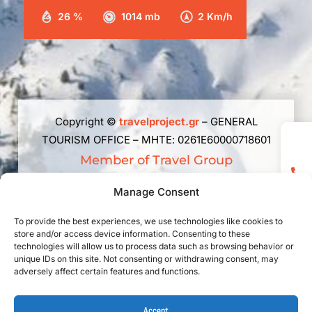
26 %
1014 mb
2 Km/h
Copyright ©
travelproject.gr
– GENERAL
TOURISM OFFICE – ΜΗΤΕ: 0261Ε60000718601
Member of Travel Group
The republishing, reproduction, total, partial or
Manage Consent
summary or paraphrase or adaptation of the
content of this web site in any way, electronic,
To provide the best experiences, we use technologies like cookies to
store and/or access device information. Consenting to these
mechanical, photocopying, recording or
technologies will allow us to process data such as browsing behavior or
otherwise, without prior written permission is
unique IDs on this site. Not consenting or withdrawing consent, may
prohibited. Law 2121/1993 and rules of
adversely affect certain features and functions.
International Law applicable in Greece.
♥
Designed & Developed with
by
Wedoo
Accept