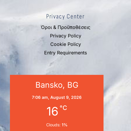
Privacy Center
Όροι & Προϋποθέσεις
Privacy Policy
Cookie Policy
Entry Requirements
Bansko, BG
7:06 am,
August 9, 2026
16
°C
Clouds:
1%