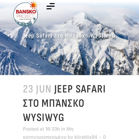
Jeep Safari στο Μπάνσκο WYSIWYG
23 JUN
JEEP SAFARI
ΣΤΟ ΜΠΆΝΣΚΟ
WYSIWYG
Posted at 16:33h
in
Μη
κατηγοριοποιημένο
by
kiiraklis94
0